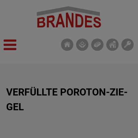
VER­FÜLL­TE PORO­TON-ZIE­
GEL