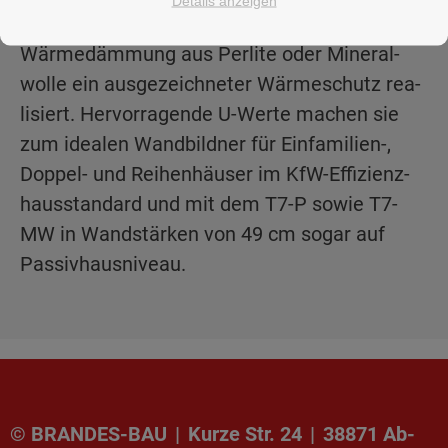
Details anzeigen
Poro­ton-T9, -T8 und -T7 durch die in­te­grier­te
Wär­me­däm­mung aus Per­li­te oder Mi­ne­ral­
wol­le ein aus­ge­zeich­ne­ter Wär­me­schutz rea­
li­siert. Her­vor­ra­gen­de U-Werte ma­chen sie
zum idea­len Wand­bild­ner für Ein­fa­mi­li­en-,
Dop­pel- und Rei­hen­häu­ser im KfW-Ef­fi­zi­enz­
haus­stan­dard und mit dem T7-P sowie T7-
MW in Wand­stär­ken von 49 cm sogar auf
Pas­siv­haus­ni­veau.
© BRAN­DES-BAU
|
Kurze Str. 24
|
38871 Ab­