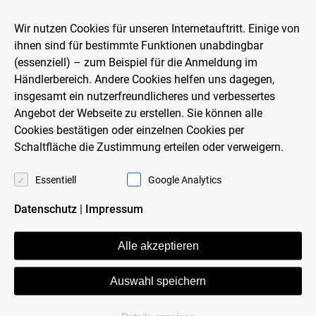
Wir nutzen Cookies für unseren Internetauftritt. Einige von
VER­FÜLL­TE PORO­TON-ZIE­
ihnen sind für bestimmte Funktionen unabdingbar
(essenziell) – zum Beispiel für die Anmeldung im
GEL
Händlerbereich. Andere Cookies helfen uns dagegen,
insgesamt ein nutzerfreundlicheres und verbessertes
Angebot der Webseite zu erstellen. Sie können alle
Cookies bestätigen oder einzelnen Cookies per
Die „wärms­ten“ Zie­gel der Welt – mo­no­li­
Schaltfläche die Zustimmung erteilen oder verweigern.
thisch ohne zu­sätz­li­che Au­ßen­däm­mung
Essentiell
Google Analytics
Ver­füll­te Poro­ton-Zie­gel von Wie­ner­ber­ger
Datenschutz
|
Impressum
ste­hen für Wert­hal­tig­keit und her­vor­ra­gen­de
Alle akzeptieren
Wär­me­däm­mung und sind auch für künf­ti­ge
en­er­ge­ti­sche An­for­de­rungs­ni­veaus ge­rüs­tet.
Auswahl speichern
Schon bei ein­scha­li­gem Wand­auf­bau ohne
Zu­satz­wär­me­däm­mung wird bei den Zie­geln