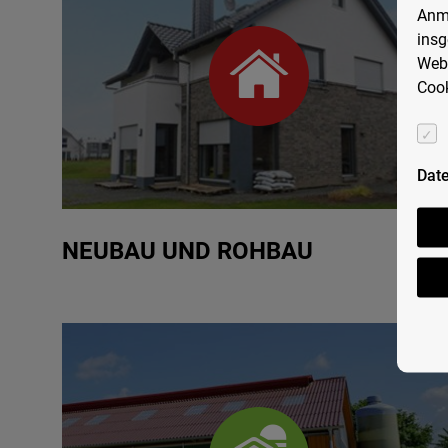
Anme
insg
Webs
Cook
Dat
NEUBAU UND ROHBAU