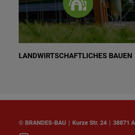
LANDWIRTSCHAFTLICHES BAUEN
© BRANDES-BAU
|
Kurze Str. 24
|
38871 A