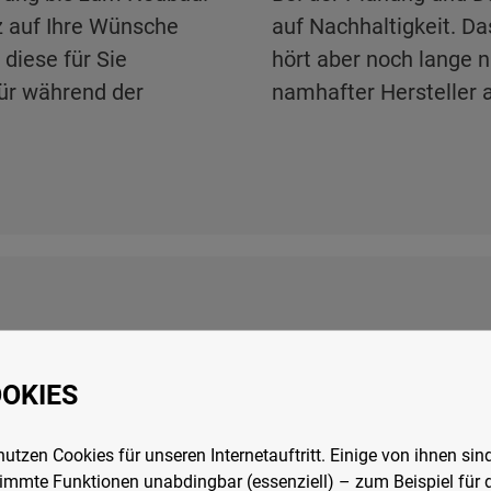
nz auf Ihre Wünsche
auf Nachhaltigkeit. Da
diese für Sie
hört aber noch lange 
für während der
namhafter Hersteller a
OKIES
nutzen Cookies für unseren Internetauftritt. Einige von ihnen sind
immte Funktionen unabdingbar (essenziell) – zum Beispiel für 