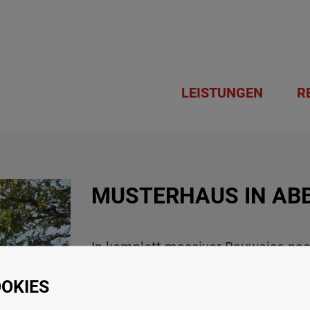
LEISTUNGEN
R
MUSTERHAUS IN AB
In komplett massiver Bauweise na
Verklinkerung, Außenanlage und G
OKIES
Presseinformation Firma Wienerber