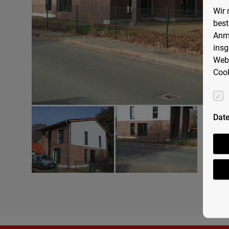
Wir 
best
Anme
insg
Webs
Cook
Dat