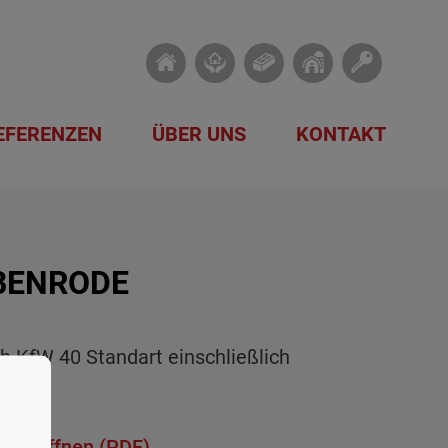
EFERENZEN
ÜBER UNS
KONTAKT
BENRODE
ch KfW 40 Standart
einschließlich
arage
ger öffnen (PDF)